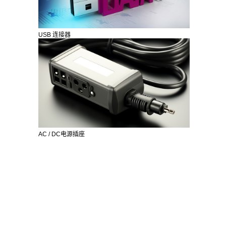
USB 连接器
AC / DC电源插座