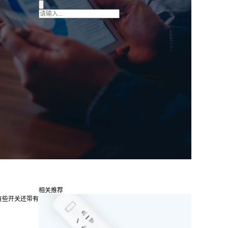
相关推荐
有些开关还带有