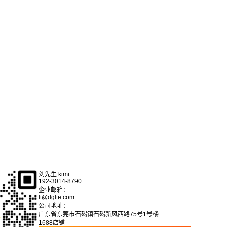
刘先生 kimi
192-3014-8790
企业邮箱：
lt@dglte.com
公司地址：
广东省东莞市石碣镇石碣新风西路75号1号楼
1688店铺