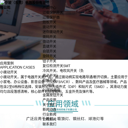
首页
中
/
产品中心
EN
过载保护开关
过载保护器
翘板开关
拨动开关
迷你拨动开关
拨码开关
微动开关
直键开关
自锁开关
旋转开关
钮子开关
应用案例
复位检测开关SMT
APPLICATION CASES
冷风开关、电吹风开关（负
小拨动开关
离子开关）
小拨动开关，属于电器开关类产品，通过拨动柄实现电路导通/断开切换，主要应用于
轻触开关
小家电、办公设备、影音设备（TV/MP3/VCR）、数码产品及医疗器械等领域。产品
DC插座
包含2至6档档位选择，安装形式分为插件式（DIP）和贴片式（SMD）。其滑动力度
PJ耳机插座
均匀且段落感清晰，核心部件包括塑胶料、五金外壳及弹片等。
金属按钮开关
产品应用
关于我们
新闻动态
行业新闻
公司新闻
联系我们