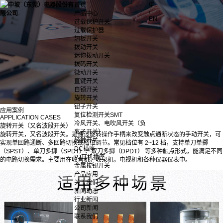
首页
中
/
产品中心
EN
过载保护开关
过载保护器
翘板开关
拨动开关
迷你拨动开关
拨码开关
微动开关
直键开关
自锁开关
旋转开关
钮子开关
应用案例
复位检测开关SMT
APPLICATION CASES
冷风开关、电吹风开关（负
旋转开关（又名波段开关）
离子开关）
旋转开关，又名波段开关。是通过旋转操作手柄来改变触点通断状态的手动开关，可
轻触开关
实现单回路通断、多回路切换或档位调节。常见档位有 2~12 档，支持单刀单掷
DC插座
（SPST）、单刀多掷（SPDT）、双刀多掷（DPDT） 等多种触点形式，能满足不同
PJ耳机插座
的电路切换需求。主要用在收音机，收录机，电视机和各种仪器仪表中。
金属按钮开关
产品应用
关于我们
新闻动态
行业新闻
公司新闻
联系我们