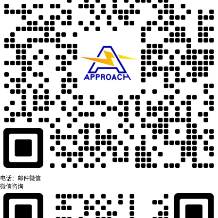
电话：
邮件
微信
微信咨询