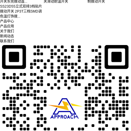
开关东莞拨动直...
关滑动耐温开关
制拨动开关
SS23D55立式双排3档贴片
拨动开关 2P3T三档SMD调
色温灯饰拨...
产品中心
产品应用
关于我们
新闻动态
联系我们