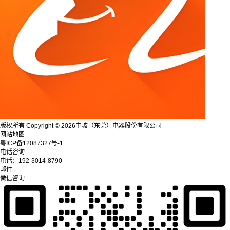
版权所有 Copyright © 2026中坡（东莞）电器股份有限公司
网站地图
粤ICP备12087327号-1
电话咨询
电话：
192-3014-8790
邮件
微信咨询