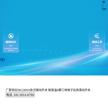
中
/
EN
开关）
厂家供应SK13D01卧式拨动开关 耐高温4脚三档电子玩具滑动开关