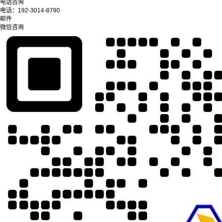
电话咨询
电话：
192-3014-8790
邮件
微信咨询