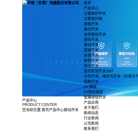
首页
产品中心
过载保护开关
过载保护器
翘板开关
拨动开关
迷你拨动开关
拨码开关
微动开关
直键开关
自锁开关
旋转开关
钮子开关
复位检测开关SMT
冷风开关、电吹风开关（负离子
轻触开关
DC插座
PJ耳机插座
金属按钮开关
产品中心
产品应用
PRODUCT CENTER
关于我们
您当前位置:
首页
产品中心
拨动开关
新闻动态
行业新闻
公司新闻
联系我们