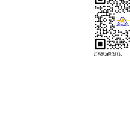
扫码添加微信好友