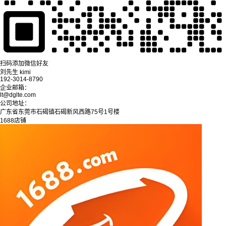
扫码添加微信好友
刘先生 kimi
192-3014-8790
企业邮箱：
lt@dglte.com
公司地址：
广东省东莞市石碣镇石碣新风西路75号1号楼
1688店铺