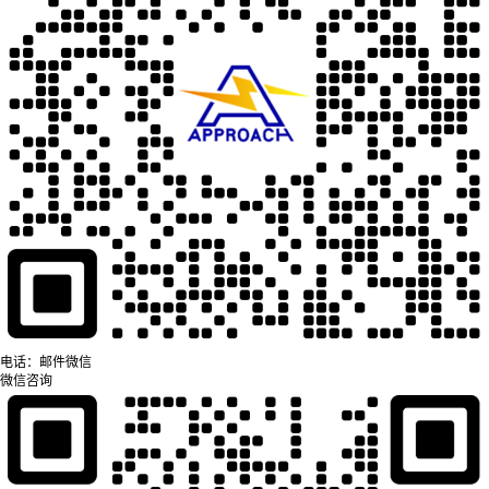
电话：
邮件
微信
微信咨询