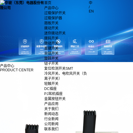
首页
中
/
产品中心
EN
过载保护开关
过载保护器
翘板开关
拨动开关
迷你拨动开关
拨码开关
微动开关
直键开关
自锁开关
旋转开关
钮子开关
产品中心
复位检测开关SMT
PRODUCT CENTER
冷风开关、电吹风开关（负
离子开关）
轻触开关
DC插座
PJ耳机插座
金属按钮开关
产品应用
关于我们
新闻动态
行业新闻
公司新闻
联系我们