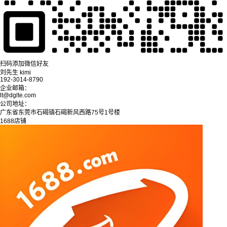
扫码添加微信好友
刘先生 kimi
192-3014-8790
企业邮箱：
lt@dglte.com
公司地址：
广东省东莞市石碣镇石碣新风西路75号1号楼
1688店铺