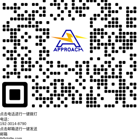
点击电话进行一键拨打
电话：
192-3014-8790
点击邮箱进行一键发送
邮箱
lt@dglte.com