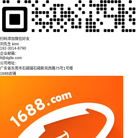
扫码添加微信好友
刘先生 kimi
192-3014-8790
企业邮箱：
lt@dglte.com
公司地址：
广东省东莞市石碣镇石碣新风西路75号1号楼
1688店铺