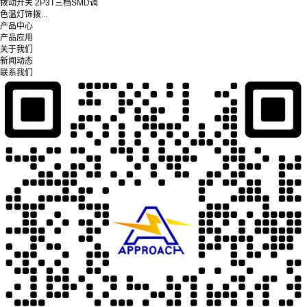
拨动开关 2P3T三档SMD调
色温灯饰拨...
产品中心
产品应用
关于我们
新闻动态
联系我们