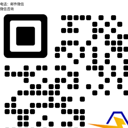
电话：
邮件
微信
微信咨询