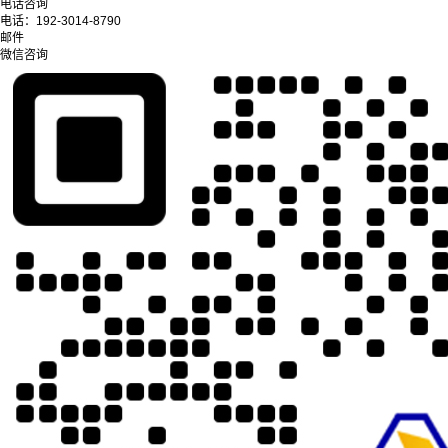
电话咨询
电话：
192-3014-8790
邮件
微信咨询