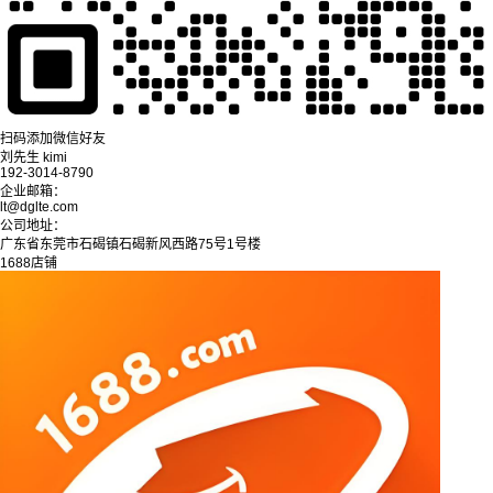
扫码添加微信好友
刘先生 kimi
192-3014-8790
企业邮箱：
lt@dglte.com
公司地址：
广东省东莞市石碣镇石碣新风西路75号1号楼
1688店铺