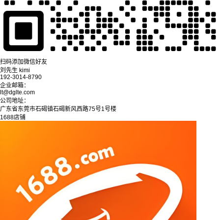
扫码添加微信好友
刘先生 kimi
192-3014-8790
企业邮箱：
lt@dglte.com
公司地址：
广东省东莞市石碣镇石碣新风西路75号1号楼
1688店铺