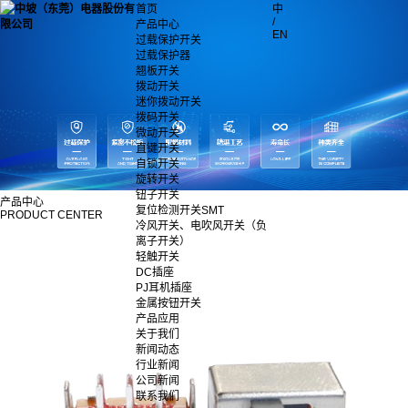
首页
中
/
产品中心
EN
过载保护开关
过载保护器
翘板开关
拨动开关
迷你拨动开关
拨码开关
微动开关
直键开关
自锁开关
旋转开关
钮子开关
产品中心
复位检测开关SMT
PRODUCT CENTER
冷风开关、电吹风开关（负
离子开关）
轻触开关
DC插座
PJ耳机插座
金属按钮开关
产品应用
关于我们
新闻动态
行业新闻
公司新闻
联系我们