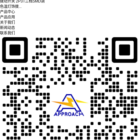
拨动开关 2P3T三档SMD调
色温灯饰拨...
产品中心
产品应用
关于我们
新闻动态
联系我们