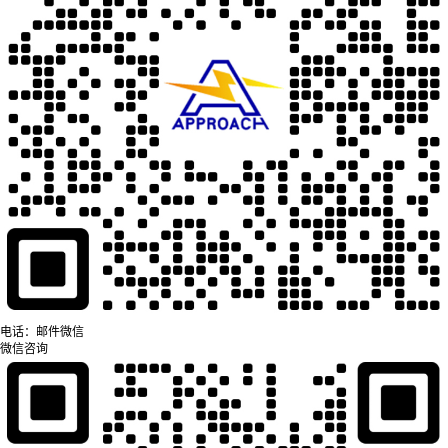
电话：
邮件
微信
微信咨询