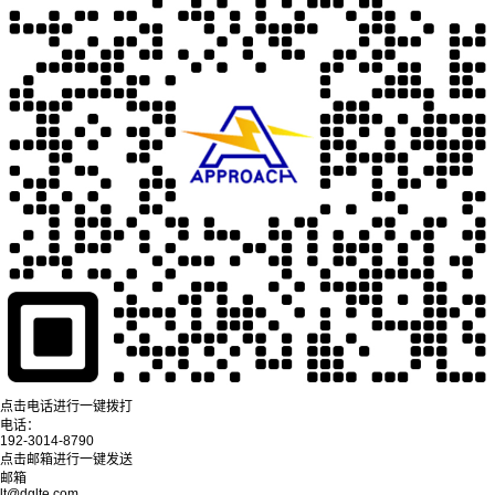
点击电话进行一键拨打
电话：
192-3014-8790
点击邮箱进行一键发送
邮箱
lt@dglte.com