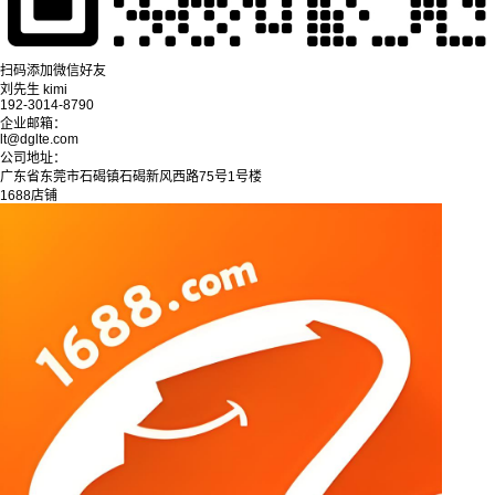
扫码添加微信好友
刘先生 kimi
192-3014-8790
企业邮箱：
lt@dglte.com
公司地址：
广东省东莞市石碣镇石碣新风西路75号1号楼
1688店铺