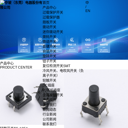
首页
中
/
产品中心
EN
过载保护开关
过载保护器
翘板开关
拨动开关
迷你拨动开关
拨码开关
微动开关
直键开关
自锁开关
旋转开关
钮子开关
产品中心
复位检测开关SMT
PRODUCT CENTER
冷风开关、电吹风开关（负
离子开关）
轻触开关
DC插座
PJ耳机插座
金属按钮开关
产品应用
关于我们
新闻动态
行业新闻
公司新闻
联系我们