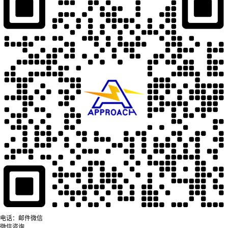
电话：
邮件
微信
微信咨询