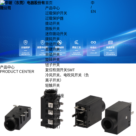
首页
中
/
产品中心
EN
过载保护开关
过载保护器
拨动开关
翘板开关
迷你拨动开关
拨码开关
微动开关
直键开关
自锁开关
旋转开关
钮子开关
产品中心
复位检测开关SMT
PRODUCT CENTER
冷风开关、电吹风开关（负
离子开关）
轻触开关
DC插座
PJ耳机插座
产品应用
关于我们
新闻动态
行业新闻
公司新闻
联系我们