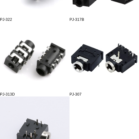
PJ-322
PJ-317B
PJ-313D
PJ-307