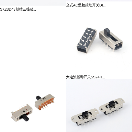
立式AC塑胶拨动开关DI...
SK23D43侧拨三档贴...
大电流拨动开关SS24H...