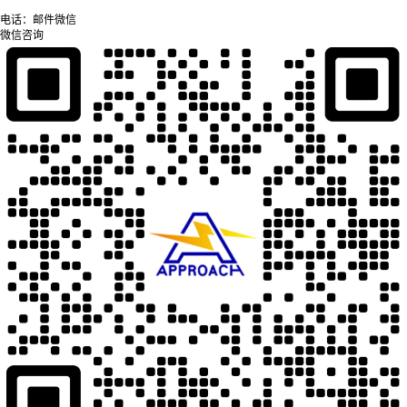
电话：
邮件
微信
微信咨询