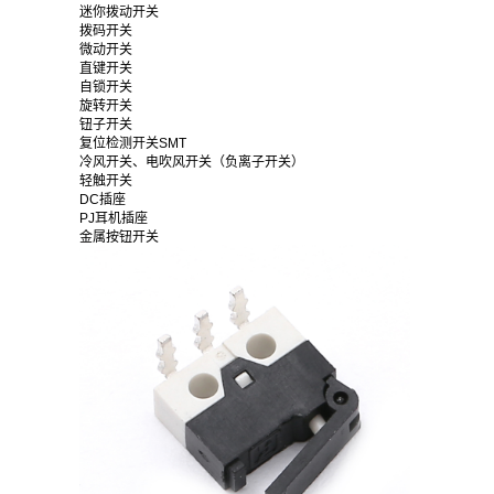
迷你拨动开关
拨码开关
微动开关
直键开关
自锁开关
旋转开关
钮子开关
复位检测开关SMT
冷风开关、电吹风开关（负离子开关）
轻触开关
DC插座
PJ耳机插座
金属按钮开关