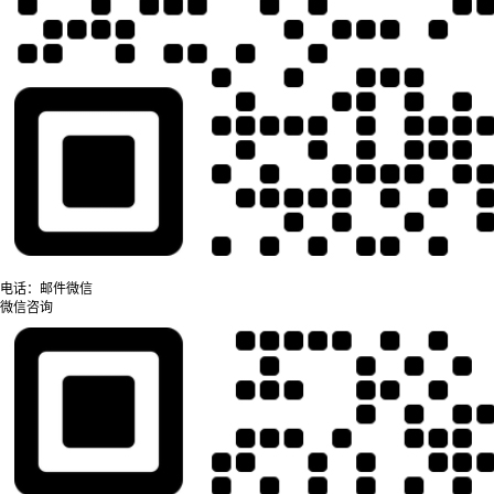
电话：
邮件
微信
微信咨询