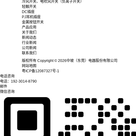
冷风开关、电吹风开关（负离子开关）
轻触开关
DC插座
PJ耳机插座
金属按钮开关
产品应用
关于我们
新闻动态
行业新闻
公司新闻
联系我们
版权所有 Copyright © 2026中坡（东莞）电器股份有限公司
网站地图
粤ICP备12087327号-1
电话咨询
电话：
192-3014-8790
邮件
微信咨询