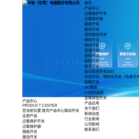
首页
产品中心
过载保护开关
过载保护器
翘板开关
拨动开关
迷你拨动开关
拨码开关
微动开关
直键开关
自锁开关
旋转开关
钮子开关
复位检测开关SMT
冷风开关、电吹风开关（负离子
轻触开关
DC插座
PJ耳机插座
金属按钮开关
产品中心
产品应用
PRODUCT CENTER
关于我们
您当前位置:
首页
产品中心
微动开关
新闻动态
全部产品
行业新闻
过载保护开关
公司新闻
过载保护器
联系我们
翘板开关
拨动开关