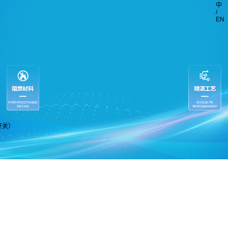
中
/
EN
开关）