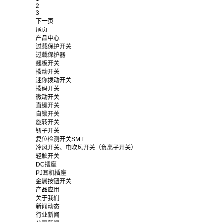
2
3
下一页
尾页
产品中心
过载保护开关
过载保护器
翘板开关
拨动开关
迷你拨动开关
拨码开关
微动开关
直键开关
自锁开关
旋转开关
钮子开关
复位检测开关SMT
冷风开关、电吹风开关（负离子开关）
轻触开关
DC插座
PJ耳机插座
金属按钮开关
产品应用
关于我们
新闻动态
行业新闻