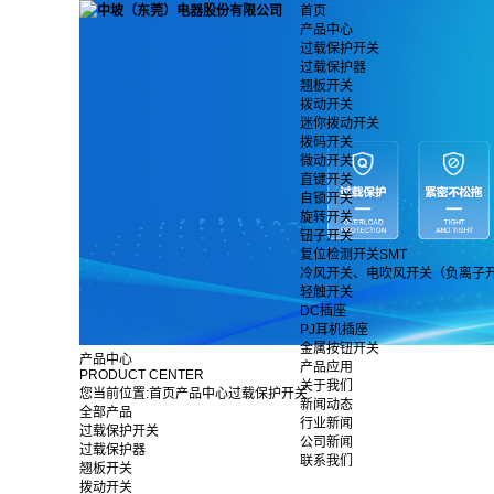
首页
产品中心
过载保护开关
过载保护器
翘板开关
拨动开关
迷你拨动开关
拨码开关
微动开关
直键开关
自锁开关
旋转开关
钮子开关
复位检测开关SMT
冷风开关、电吹风开关（负离子
轻触开关
DC插座
PJ耳机插座
金属按钮开关
产品中心
产品应用
PRODUCT CENTER
关于我们
您当前位置:
首页
产品中心
过载保护开关
新闻动态
全部产品
行业新闻
过载保护开关
公司新闻
过载保护器
联系我们
翘板开关
拨动开关