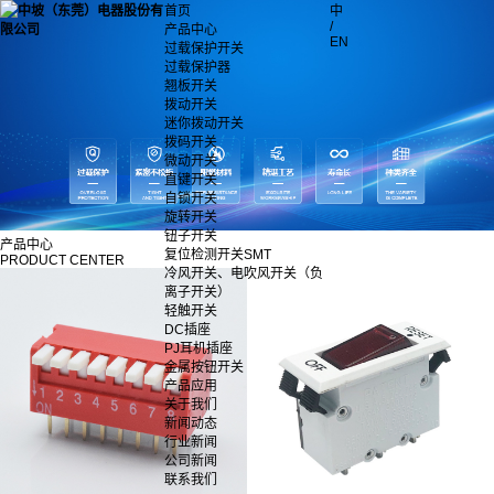
首页
中
/
产品中心
EN
过载保护开关
过载保护器
翘板开关
拨动开关
迷你拨动开关
拨码开关
微动开关
直键开关
自锁开关
旋转开关
钮子开关
产品中心
复位检测开关SMT
PRODUCT CENTER
冷风开关、电吹风开关（负
离子开关）
轻触开关
DC插座
PJ耳机插座
金属按钮开关
产品应用
关于我们
新闻动态
行业新闻
公司新闻
联系我们