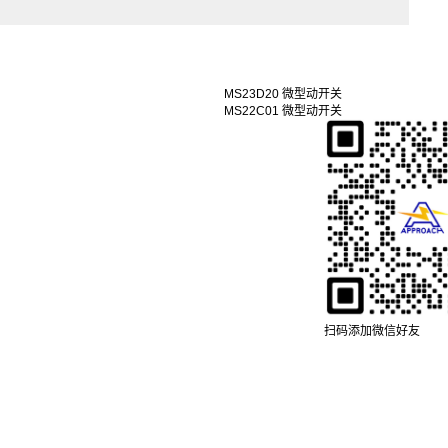
MS23D20 微型动开关
MS22C01 微型动开关
扫码添加微信好友