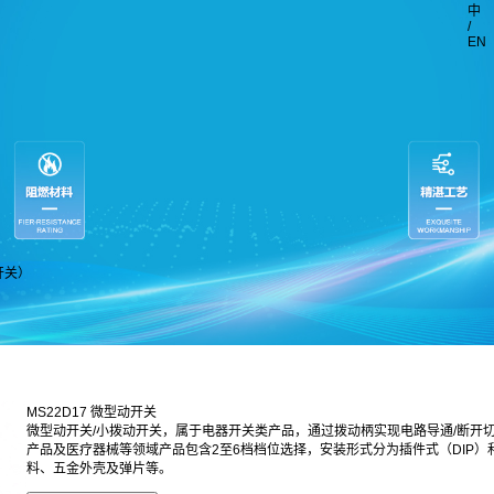
中
/
EN
开关）
MS22D17 微型动开关
微型动开关/小拨动开关，属于电器开关类产品，通过拨动柄实现电路导通/断开切换
产品及医疗器械等领域产品包含2至6档档位选择，安装形式分为插件式（DIP
料、五金外壳及弹片等。