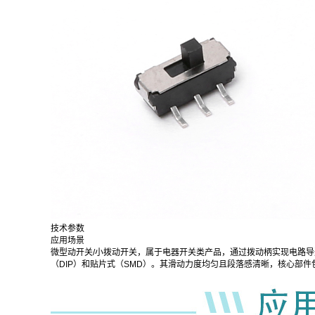
技术参数
应用场景
微型动开关/
小拨动开关，属于电器开关类产品，通过拨动柄实现电路导通
（DIP）和贴片式（SMD）。其滑动力度均匀且段落感清晰，核心部