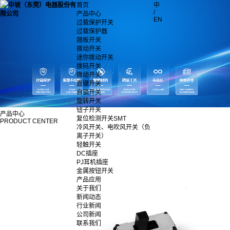
首页
中
/
产品中心
EN
过载保护开关
过载保护器
翘板开关
拨动开关
迷你拨动开关
拨码开关
微动开关
直键开关
自锁开关
旋转开关
钮子开关
产品中心
复位检测开关SMT
PRODUCT CENTER
冷风开关、电吹风开关（负
离子开关）
轻触开关
DC插座
PJ耳机插座
金属按钮开关
产品应用
关于我们
新闻动态
行业新闻
公司新闻
联系我们