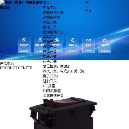
首页
中
/
产品中心
EN
过载保护开关
过载保护器
翘板开关
拨动开关
迷你拨动开关
拨码开关
微动开关
直键开关
自锁开关
旋转开关
钮子开关
产品中心
复位检测开关SMT
PRODUCT CENTER
冷风开关、电吹风开关（负
离子开关）
轻触开关
DC插座
PJ耳机插座
金属按钮开关
产品应用
关于我们
新闻动态
行业新闻
公司新闻
联系我们