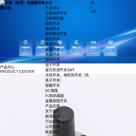
首页
中
/
产品中心
EN
过载保护开关
过载保护器
翘板开关
拨动开关
迷你拨动开关
拨码开关
微动开关
直键开关
自锁开关
旋转开关
钮子开关
产品中心
复位检测开关SMT
PRODUCT CENTER
冷风开关、电吹风开关（负
离子开关）
轻触开关
DC插座
PJ耳机插座
金属按钮开关
产品应用
关于我们
新闻动态
行业新闻
公司新闻
联系我们