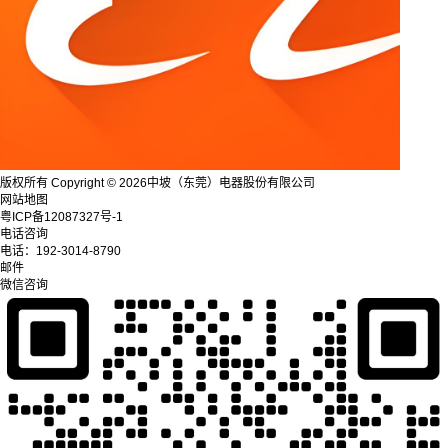
版权所有 Copyright © 2026中坡（东莞）电器股份有限公司
网站地图
粤ICP备12087327号-1
电话咨询
电话：
192-3014-8790
邮件
微信咨询