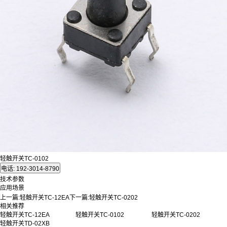
轻触开关TC-0102
技术参数
应用场景
上一篇:
轻触开关TC-12EA
下一篇:
轻触开关TC-0202
相关推荐
轻触开关TC-12EA
轻触开关TC-0102
轻触开关TC-0202
轻触开关TD-02XB