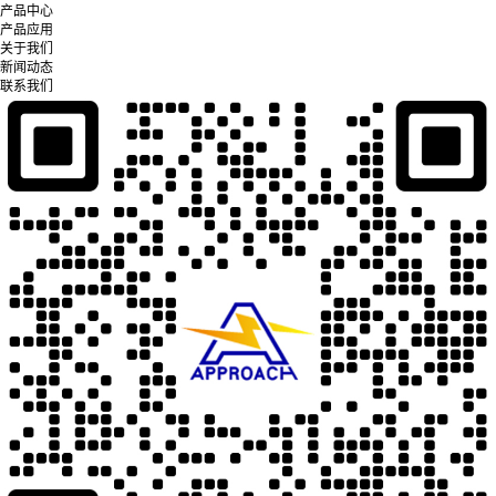
产品中心
产品应用
关于我们
新闻动态
联系我们