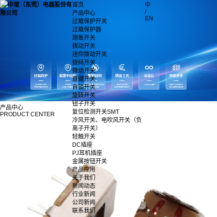
首页
中
/
产品中心
EN
过载保护开关
过载保护器
翘板开关
拨动开关
迷你拨动开关
拨码开关
微动开关
直键开关
自锁开关
旋转开关
钮子开关
产品中心
复位检测开关SMT
PRODUCT CENTER
冷风开关、电吹风开关（负
离子开关）
轻触开关
DC插座
PJ耳机插座
金属按钮开关
产品应用
关于我们
新闻动态
行业新闻
公司新闻
联系我们