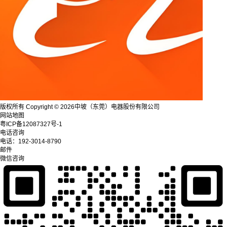
版权所有 Copyright © 2026中坡（东莞）电器股份有限公司
网站地图
粤ICP备12087327号-1
电话咨询
电话：
192-3014-8790
邮件
微信咨询