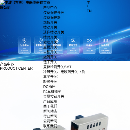
首页
中
/
产品中心
EN
过载保护开关
过载保护器
翘板开关
拨动开关
迷你拨动开关
拨码开关
微动开关
直键开关
自锁开关
旋转开关
钮子开关
产品中心
复位检测开关SMT
PRODUCT CENTER
冷风开关、电吹风开关（负
离子开关）
轻触开关
DC插座
PJ耳机插座
金属按钮开关
产品应用
关于我们
新闻动态
行业新闻
公司新闻
联系我们