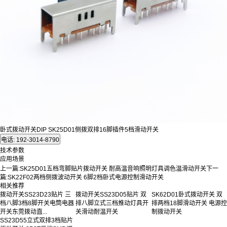
卧式拨动开关DIP SK25D01侧拨双排16脚插件5档滑动开关
技术参数
应用场景
上一篇:
SK25D01五档弯脚贴片拨动开关 耐高温音响照明灯具调色温滑动开关
下一
篇:
SK22F02两档侧拨波动开关 6脚2档卧式电源控制滑动开关
相关推荐
拨动开关SS23D23贴片 三
拨动开关SS23D05贴片 双
SK62D01卧式拨动开关 双
档八脚3档8脚开关电筒电器
排八脚立式三档推动灯具开
排两档18脚滑动开关 电源控
开关东莞拨动直...
关滑动耐温开关
制拨动开关
SS23D55立式双排3档贴片