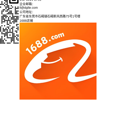
企业邮箱：
lt@dglte.com
公司地址：
广东省东莞市石碣镇石碣新风西路75号1号楼
1688店铺