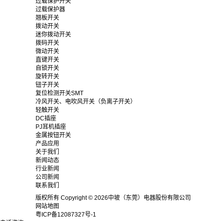
过载保护开关
过载保护器
翘板开关
拨动开关
迷你拨动开关
拨码开关
微动开关
直键开关
自锁开关
旋转开关
钮子开关
复位检测开关SMT
冷风开关、电吹风开关（负离子开关）
轻触开关
DC插座
PJ耳机插座
金属按钮开关
产品应用
关于我们
新闻动态
行业新闻
公司新闻
联系我们
版权所有 Copyright © 2026中坡（东莞）电器股份有限公司
网站地图
粤ICP备12087327号-1