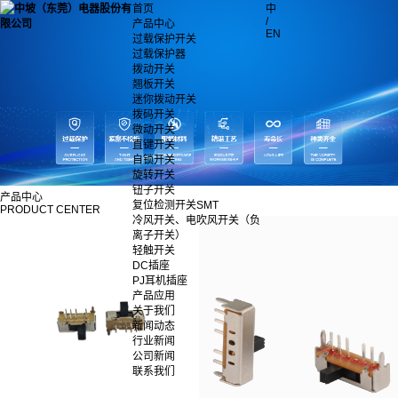
首页
中
/
产品中心
EN
过载保护开关
过载保护器
拨动开关
翘板开关
迷你拨动开关
拨码开关
微动开关
直键开关
自锁开关
旋转开关
钮子开关
产品中心
复位检测开关SMT
PRODUCT CENTER
冷风开关、电吹风开关（负
离子开关）
轻触开关
DC插座
PJ耳机插座
产品应用
关于我们
新闻动态
行业新闻
公司新闻
联系我们