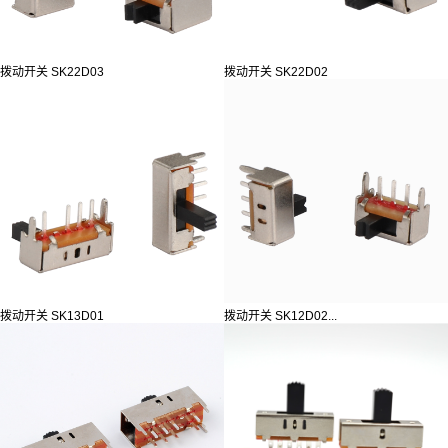
拨动开关 SK22D03
拨动开关 SK22D02
拨动开关 SK13D01
拨动开关 SK12D02...