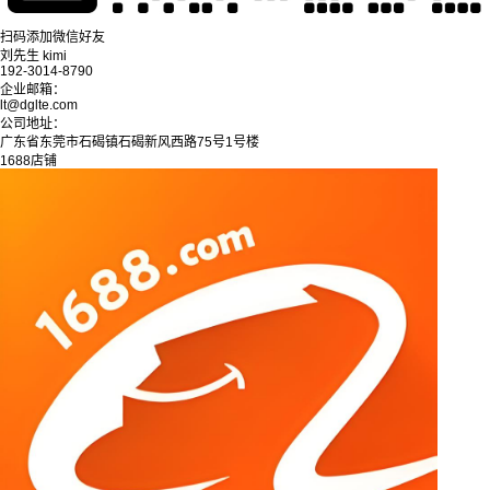
扫码添加微信好友
刘先生 kimi
192-3014-8790
企业邮箱：
lt@dglte.com
公司地址：
广东省东莞市石碣镇石碣新风西路75号1号楼
1688店铺