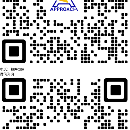
电话：
邮件
微信
微信咨询