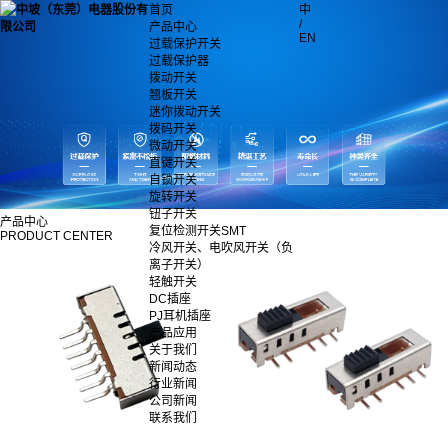
首页
中
/
产品中心
EN
过载保护开关
过载保护器
拨动开关
翘板开关
迷你拨动开关
拨码开关
微动开关
直键开关
自锁开关
旋转开关
钮子开关
产品中心
复位检测开关SMT
PRODUCT CENTER
冷风开关、电吹风开关（负
离子开关）
轻触开关
DC插座
PJ耳机插座
产品应用
关于我们
新闻动态
行业新闻
公司新闻
联系我们