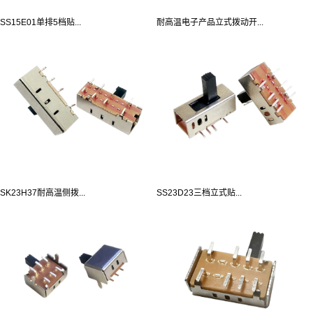
SS15E01单排5档贴...
耐高温电子产品立式拨动开...
SK23H37耐高温侧拨...
SS23D23三档立式贴...