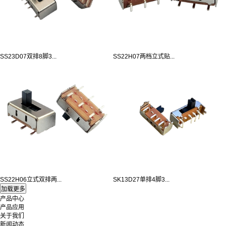
SS23D07双排8脚3...
SS22H07两档立式贴...
SS22H06立式双排两...
SK13D27单排4脚3...
产品中心
产品应用
关于我们
新闻动态