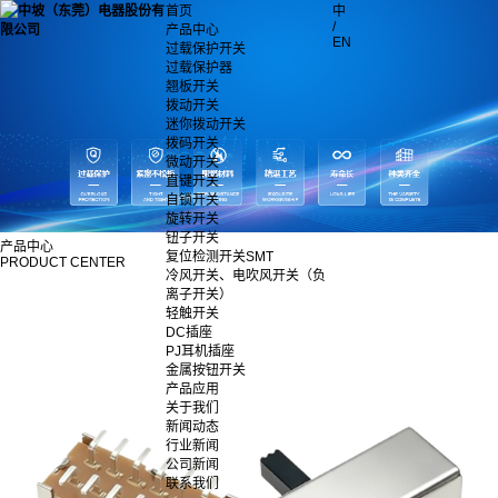
首页
中
/
产品中心
EN
过载保护开关
过载保护器
翘板开关
拨动开关
迷你拨动开关
拨码开关
微动开关
直键开关
自锁开关
旋转开关
钮子开关
产品中心
复位检测开关SMT
PRODUCT CENTER
冷风开关、电吹风开关（负
离子开关）
轻触开关
DC插座
PJ耳机插座
金属按钮开关
产品应用
关于我们
新闻动态
行业新闻
公司新闻
联系我们