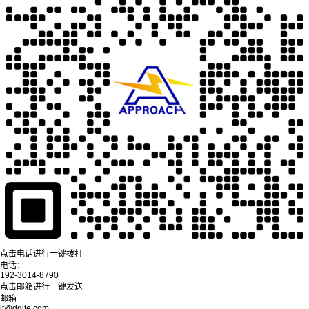
点击电话进行一键拨打
电话：
192-3014-8790
点击邮箱进行一键发送
邮箱
lt@dglte.com