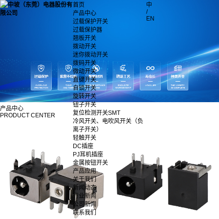
首页
中
/
产品中心
EN
过载保护开关
过载保护器
翘板开关
拨动开关
迷你拨动开关
拨码开关
微动开关
直键开关
自锁开关
旋转开关
钮子开关
产品中心
复位检测开关SMT
PRODUCT CENTER
冷风开关、电吹风开关（负
离子开关）
轻触开关
DC插座
PJ耳机插座
金属按钮开关
产品应用
关于我们
新闻动态
行业新闻
公司新闻
联系我们