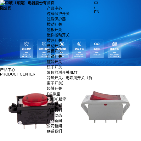
首页
中
/
产品中心
EN
过载保护开关
过载保护器
拨动开关
翘板开关
迷你拨动开关
拨码开关
微动开关
直键开关
自锁开关
旋转开关
钮子开关
产品中心
复位检测开关SMT
PRODUCT CENTER
冷风开关、电吹风开关（负
离子开关）
轻触开关
DC插座
PJ耳机插座
产品应用
关于我们
新闻动态
行业新闻
公司新闻
联系我们